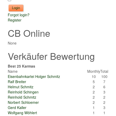
Forgot login?
Register
CB Online
None
Verkäufer Bewertung
Best 25 Karmas
Name
Monthly
Total
Eisenbahnkartei Holger Schmitz
10
100
Ralf Breiter
5
7
Helmut Schmitz
2
6
Reinhold Schingen
2
3
Reinhold Schmitz
2
2
Norbert Schloemer
2
2
Gerd Kaller
1
3
Wolfgang Wöhlert
1
1