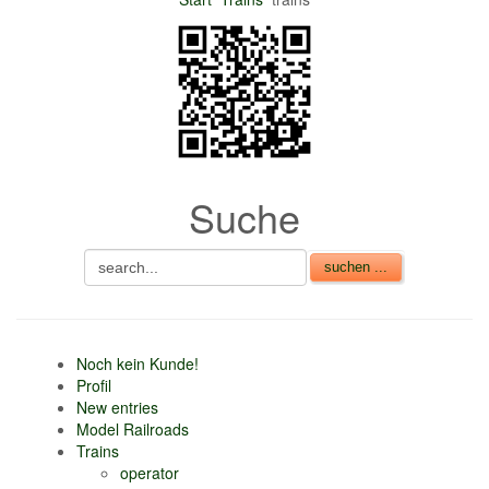
nur 6% vom
Verkaufsbetrag an
Gebühren je Inserat
Artikel
CSV Import
Suche
Noch kein Kunde!
Profil
New entries
Model Railroads
Trains
operator