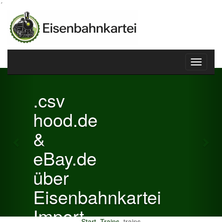
´
Toggle
Previous
Nex
navigati
.csv
hood.de
&
eBay.de
über
Eisenbahnkartei
Import
Start
Trains
trains