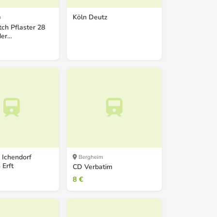
Köln Deutz
m
ch Pflaster 28
der
erpackung
 Ichendorf
Bergheim
 Erft
CD Verbatim
8 €