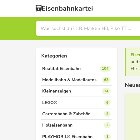
Eisenbahnkartei
Eise
Kategorien
und 
Realität Eisenbahn
Flei
104
Modellbahn & Modellautos
63
Neues
Kleinanzeigen
14
LEGO®
6
Carrerabahn & Zubehör
3
Holzeisenbahn
2
PLAYMOBIL® Eisenbahn
1