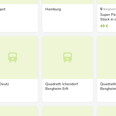
gart
Hamburg
Berghei
Super Pat
Stück in 
Orginalv
49 €
Deutz
Quadrath Ichendorf
Quadrath
Bergheim Erft
Bergheim