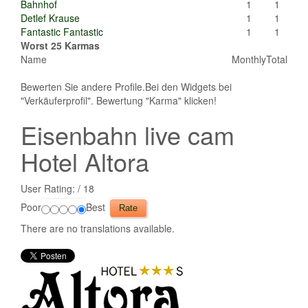
Bahnhof
1
1
Detlef Krause
1
1
Fantastic Fantastic
1
1
Worst 25 Karmas
Name
Monthly
Total
Bewerten Sie andere Profile.Bei den Widgets bei
"Verkäuferprofil". Bewertung "Karma" klicken!
Eisenbahn live cam
Hotel Altora
User Rating:
/ 18
Poor
Best
There are no translations available.