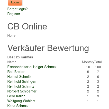
Forgot login?
Register
CB Online
None
Verkäufer Bewertung
Best 25 Karmas
Name
Monthly
Total
Eisenbahnkartei Holger Schmitz
10
100
Ralf Breiter
5
7
Helmut Schmitz
2
6
Reinhold Schingen
2
3
Reinhold Schmitz
2
2
Norbert Schloemer
2
2
Gerd Kaller
1
3
Wolfgang Wöhlert
1
1
Karla Schmitz
1
1