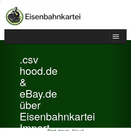
´
Toggle
Previous
Nex
navigati
.csv
hood.de
&
eBay.de
über
Eisenbahnkartei
Import
Start
forum
Aktuell