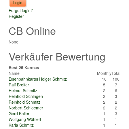
Forgot login?
Register
CB Online
None
Verkäufer Bewertung
Best 25 Karmas
Name
Monthly
Total
Eisenbahnkartei Holger Schmitz
10
100
Ralf Breiter
5
7
Helmut Schmitz
2
6
Reinhold Schingen
2
3
Reinhold Schmitz
2
2
Norbert Schloemer
2
2
Gerd Kaller
1
3
Wolfgang Wöhlert
1
1
Karla Schmitz
1
1