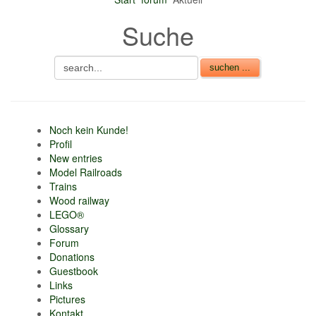
nur 6% vom
Suche
Verkaufsbetrag an
Gebühren je Inserat
Artikel
CSV Import
Noch kein Kunde!
Profil
New entries
Model Railroads
Trains
Wood railway
LEGO®
Glossary
Forum
Donations
Guestbook
Links
Pictures
Kontakt