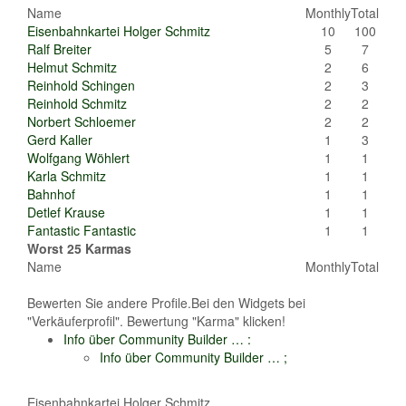
Name
Monthly
Total
Eisenbahnkartei Holger Schmitz
10
100
Ralf Breiter
5
7
Helmut Schmitz
2
6
Reinhold Schingen
2
3
Reinhold Schmitz
2
2
Norbert Schloemer
2
2
Gerd Kaller
1
3
Wolfgang Wöhlert
1
1
Karla Schmitz
1
1
Bahnhof
1
1
Detlef Krause
1
1
Fantastic Fantastic
1
1
Worst 25 Karmas
Name
Monthly
Total
Bewerten Sie andere Profile.Bei den Widgets bei
"Verkäuferprofil". Bewertung "Karma" klicken!
Info über Community Builder …
:
Info über Community Builder …
;
Eisenbahnkartei Holger Schmitz