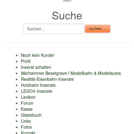
nur 6% vom
Suche
Verkaufsbetrag an
Gebühren je Inserat
Artikel
CSV Import
Noch kein Kunde!
Profil
Inserat schalten
Warhammer Beastgrave I Modellbahn & Modellautos
Realität-Eisenbahn-Inserate
Holzbahn Inserate
LEGO® Inserate
Lexikon
Forum
Kasse
Gästebuch
Links
Fotos
Kontakt