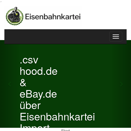
´
Toggle
Previous
Nex
navigati
.csv
hood.de
&
eBay.de
über
Eisenbahnkartei
Import
Start