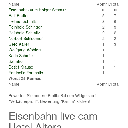
Name
Monthly
Total
Eisenbahnkartei Holger Schmitz
10
100
Ralf Breiter
5
7
Helmut Schmitz
2
6
Reinhold Schingen
2
3
Reinhold Schmitz
2
2
Norbert Schloemer
2
2
Gerd Kaller
1
3
Wolfgang Wöhlert
1
1
Karla Schmitz
1
1
Bahnhof
1
1
Detlef Krause
1
1
Fantastic Fantastic
1
1
Worst 25 Karmas
Name
Monthly
Total
Bewerten Sie andere Profile.Bei den Widgets bei
"Verkäuferprofil". Bewertung "Karma" klicken!
Eisenbahn live cam
Hotel Altora