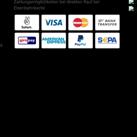
Zahlungsmöglichkeiten bei direkten Kauf bei
Eisenbahnkartei
ed