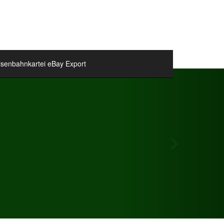
isenbahnkartei eBay Export
Next