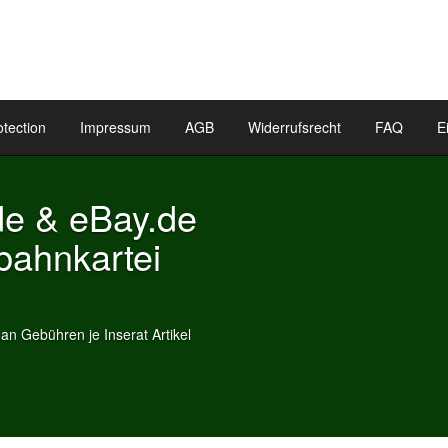
otection
Impressum
AGB
Widerrufsrecht
FAQ
E
& eBay.de
nkartei
ren je Inserat Artikel