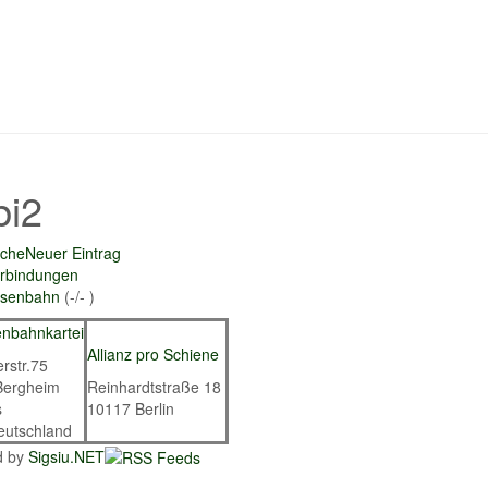
bi2
che
Neuer Eintrag
rbindungen
isenbahn
(
-
/
-
)
enbahnkartei
Allianz pro Schiene
rstr.75
Bergheim
Reinhardtstraße 18
s
10117
Berlin
eutschland
d by
Sigsiu.NET