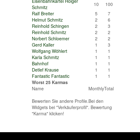
Eisenbahnkartei Holger
10
100
Schmitz
Ralf Breiter
5
7
Helmut Schmitz
2
6
Reinhold Schingen
2
3
Reinhold Schmitz
2
2
Norbert Schloemer
2
2
Gerd Kaller
1
3
Wolfgang Wöhlert
1
1
Karla Schmitz
1
1
Bahnhof
1
1
Detlef Krause
1
1
Fantastic Fantastic
1
1
Worst 25 Karmas
Name
Monthly
Total
Bewerten Sie andere Profile.Bei den
Widgets bei "Verkäuferprofil". Bewertung
"Karma" klicken!