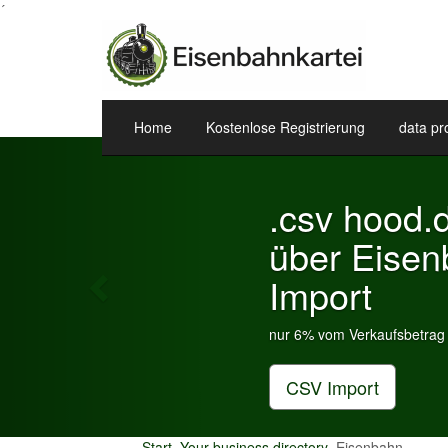
´
Home
Kostenlose Registrierung
data pr
Previous
.csv hood.de 
über Eisenbah
Import
nur 6% vom Verkaufsbetrag an Gebüh
CSV Import
Start
Your business directory
Eisenbahn