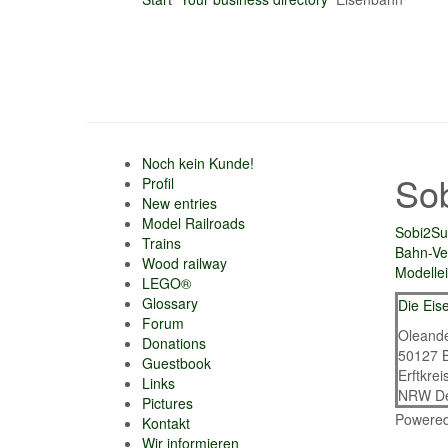
Noch kein Kunde!
So
Profil
New entries
Model Railroads
Sobi2
Su
Trains
Bahn-Ve
Wood railway
Modelle
LEGO®
Glossary
Die Eis
Forum
Oleande
Donations
50127
Guestbook
Erftkrei
Links
NRW
D
Pictures
Powere
Kontakt
Wir informieren