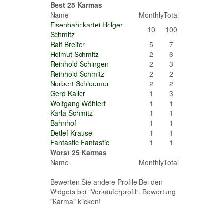
Best 25 Karmas
Name
Monthly
Total
Eisenbahnkartei Holger
10
100
Schmitz
Ralf Breiter
5
7
Helmut Schmitz
2
6
Reinhold Schingen
2
3
Reinhold Schmitz
2
2
Norbert Schloemer
2
2
Gerd Kaller
1
3
Wolfgang Wöhlert
1
1
Karla Schmitz
1
1
Bahnhof
1
1
Detlef Krause
1
1
Fantastic Fantastic
1
1
Worst 25 Karmas
Name
Monthly
Total
Bewerten Sie andere Profile.Bei den
Widgets bei "Verkäuferprofil". Bewertung
"Karma" klicken!