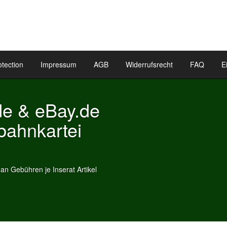
otection
Impressum
AGB
Widerrufsrecht
FAQ
E
de & eBay.de
bahnkartei
n Gebühren je Inserat Artikel