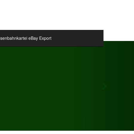
isenbahnkartei eBay Export
Next