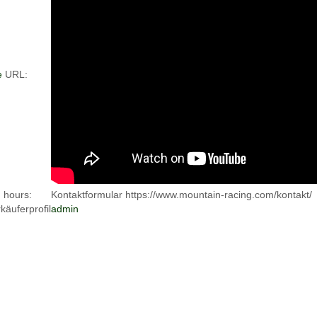
e
URL:
 hours:
Kontaktformular https://www.mountain-racing.com/kontakt/
äuferprofil
admin