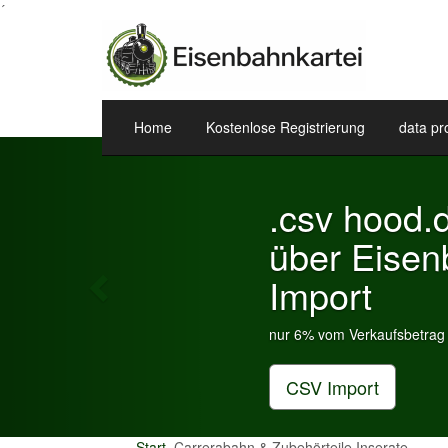
´
Home
Kostenlose Registrierung
data pr
Previous
.csv hood.
über Eisen
Import
nur 6% vom Verkaufsbetrag a
CSV Import
Start
Carrerabahn & Zubehörteile Inserate