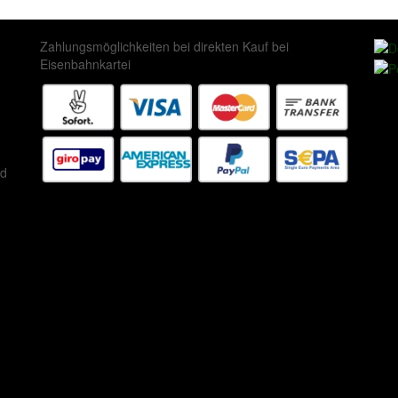
Zahlungsmöglichkeiten bei direkten Kauf bei
Eisenbahnkartei
ed