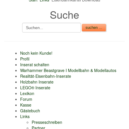
nur 6% vom
Suche
Verkaufsbetrag an
Gebühren je Inserat
Artikel
CSV Import
Noch kein Kunde!
Profil
Inserat schalten
Warhammer Beastgrave I Modellbahn & Modellautos
Realität-Eisenbahn-Inserate
Holzbahn Inserate
LEGO® Inserate
Lexikon
Forum
Kasse
Gästebuch
Links
Presseschreiben
Partner