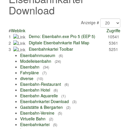
Download
Anzeige #
#
Weblink
Zugriffe
Demo: Eisenbahn.exe Pro 5 (EEP 5)
1
10541
Digitale Eisenbahnkarte Rail Map
2
5361
Eisenbahnkartei Toolbar
3
5251
Eisenbahnmuseum
(6)
Modelleisenbahn
(24)
Eisenbahn
(34)
Fahrpläne
(7)
diverse
(10)
Eisenbahn-Restaurant
(6)
Eisenbahn Hotel
(6)
Eisenbahn Aquarelle
(1)
Eisenbahnkartei Download
(3)
Gaststätte & Biergarten
(2)
Eisenbahn-Vereine
(5)
Virtuelle Bahn
(2)
Eisenbahnkartei
(5)