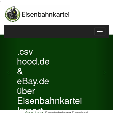
´
Toggle
Previous
Nex
navigati
.csv
hood.de
&
eBay.de
über
Eisenbahnkartei
Import
Start
Links
Eisenbahnkartei Download