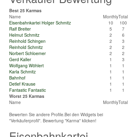
Best 25 Karmas
Name
Monthly
Total
Eisenbahnkartei Holger Schmitz
10
100
Ralf Breiter
5
7
Helmut Schmitz
2
6
Reinhold Schingen
2
3
Reinhold Schmitz
2
2
Norbert Schloemer
2
2
Gerd Kaller
1
3
Wolfgang Wöhlert
1
1
Karla Schmitz
1
1
Bahnhof
1
1
Detlef Krause
1
1
Fantastic Fantastic
1
1
Worst 25 Karmas
Name
Monthly
Total
Bewerten Sie andere Profile.Bei den Widgets bei
"Verkäuferprofil". Bewertung "Karma" klicken!
Eisenbahnkartei