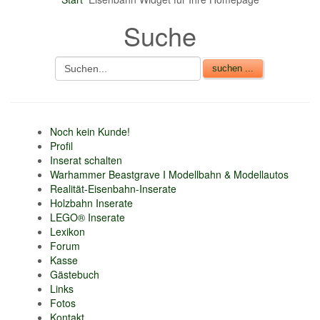
nur 6% vom
Suche
Verkaufsbetrag an
Gebühren je Inserat
Artikel
CSV Import
Noch kein Kunde!
Profil
Inserat schalten
Warhammer Beastgrave I Modellbahn & Modellautos
Realität-Eisenbahn-Inserate
Holzbahn Inserate
LEGO® Inserate
Lexikon
Forum
Kasse
Gästebuch
Links
Fotos
Kontakt