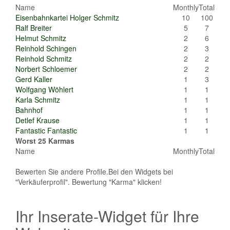
Name
Monthly
Total
Eisenbahnkartei Holger Schmitz
10
100
Ralf Breiter
5
7
Helmut Schmitz
2
6
Reinhold Schingen
2
3
Reinhold Schmitz
2
2
Norbert Schloemer
2
2
Gerd Kaller
1
3
Wolfgang Wöhlert
1
1
Karla Schmitz
1
1
Bahnhof
1
1
Detlef Krause
1
1
Fantastic Fantastic
1
1
Worst 25 Karmas
Name
Monthly
Total
Bewerten Sie andere Profile.Bei den Widgets bei
"Verkäuferprofil". Bewertung "Karma" klicken!
Ihr Inserate-Widget für Ihre