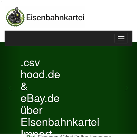
´
Toggle
Previous
Nex
navigati
.csv
hood.de
&
eBay.de
über
Eisenbahnkartei
Import
Start
Eisenbahn Widget für Ihre Homepage