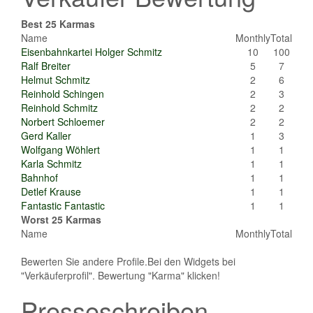
Best 25 Karmas
Name
Monthly
Total
Eisenbahnkartei Holger Schmitz
10
100
Ralf Breiter
5
7
Helmut Schmitz
2
6
Reinhold Schingen
2
3
Reinhold Schmitz
2
2
Norbert Schloemer
2
2
Gerd Kaller
1
3
Wolfgang Wöhlert
1
1
Karla Schmitz
1
1
Bahnhof
1
1
Detlef Krause
1
1
Fantastic Fantastic
1
1
Worst 25 Karmas
Name
Monthly
Total
Bewerten Sie andere Profile.Bei den Widgets bei
"Verkäuferprofil". Bewertung "Karma" klicken!
Presseschreiben