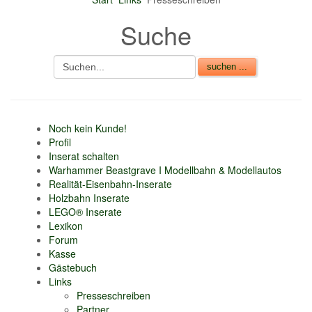
r 6% vom
Suche
rkaufsbetrag an
bühren je Inserat
ikel
CSV Import
Noch kein Kunde!
Profil
Inserat schalten
Warhammer Beastgrave I Modellbahn & Modellautos
Realität-Eisenbahn-Inserate
Holzbahn Inserate
LEGO® Inserate
Lexikon
Forum
Kasse
Gästebuch
Links
Presseschreiben
Partner