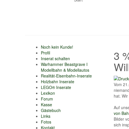
Noch kein Kunde!
3 %
Profil
Inserat schalten
Wil
Warhammer Beastgrave I
Modellbahn & Modellautos
Realität-Eisenbahn-Inserate
Holzbahn Inserate
Vom 21.0
LEGO® Inserate
niemand 
Lexikon
hat. Wi
Forum
Kasse
Auf unse
Gästebuch
von Bah
Links
Bilder 
Fotos
sich ins
Kontakt