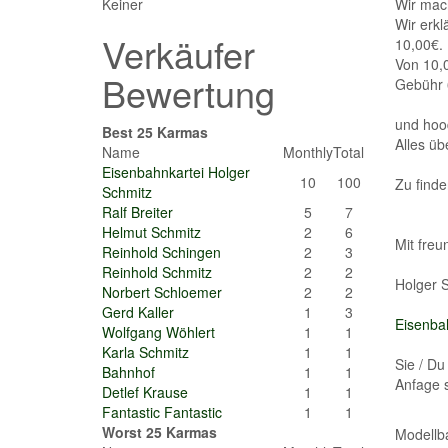
Keiner
Wir mac
Wir erkl
Verkäufer
10,00€.
Von 10,0
Bewertung
Gebühr 
und hood
Best 25 Karmas
Alles üb
Name
Monthly
Total
Eisenbahnkartei Holger
10
100
Zu finde
Schmitz
Ralf Breiter
5
7
Helmut Schmitz
2
6
Mit freu
Reinhold Schingen
2
3
Reinhold Schmitz
2
2
Holger 
Norbert Schloemer
2
2
Gerd Kaller
1
3
Eisenba
Wolfgang Wöhlert
1
1
Karla Schmitz
1
1
Sie / Du
Bahnhof
1
1
Anfage s
Detlef Krause
1
1
Fantastic Fantastic
1
1
Worst 25 Karmas
Modellba