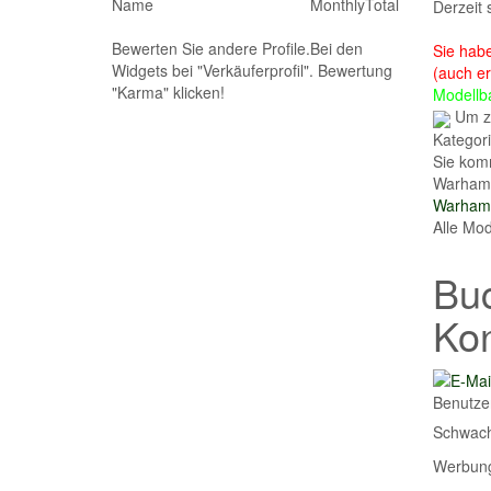
Name
Monthly
Total
Derzeit 
Bewerten Sie andere Profile.Bei den
Sie habe
Widgets bei "Verkäuferprofil". Bewertung
(auch e
"Karma" klicken!
Modellb
Um zu
Kategori
Sie komm
Warham
Warhamm
Alle Mod
Buc
Kon
Benutze
Schwac
Werbun