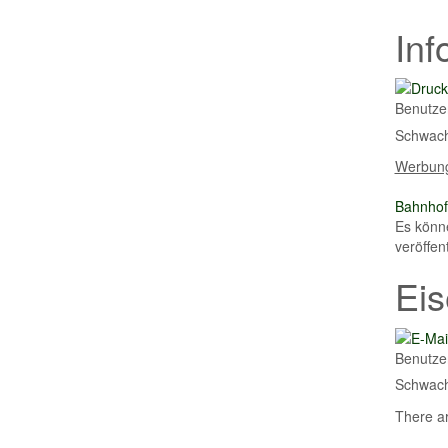
Inf
Benutze
Schwac
Werbun
Bahnhof
Es könn
veröffen
Eis
Benutze
Schwac
There ar