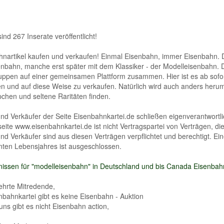
sind 267 Inserate veröffentlicht!
nartikel kaufen und verkaufen! Einmal Eisenbahn, immer Eisenbahn. Di
nbahn, manche erst später mit dem Klassiker - der Modelleisenbahn. D
uppen auf einer gemeinsamen Plattform zusammen. Hier ist es ab sofor
en und auf diese Weise zu verkaufen. Natürlich wird auch anders heru
hen und seltene Raritäten finden.
nd Verkäufer der Seite Eisenbahnkartei.de schließen eigenverantwortli
seite www.eisenbahnkartei.de ist nicht Vertragspartei von Verträgen, d
nd Verkäufer sind aus diesen Verträgen verpflichtet und berechtigt. E
nten Lebensjahres ist ausgeschlossen.
issen für "modelleisenbahn" in Deutschland und bis Canada Eisenbahn
ehrte Mitredende,
nbahnkartei gibt es keine Eisenbahn - Auktion
uns gibt es nicht Eisenbahn action,