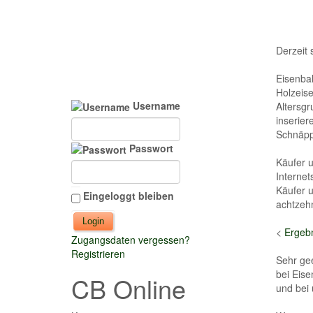
Derzeit 
Eisenbah
Holzeise
Username
Altersgr
inserier
Schnäppc
Passwort
Käufer u
Internet
Käufer u
Eingeloggt bleiben
achtzeh
<
Ergebn
Zugangsdaten vergessen?
Registrieren
Sehr ge
bei Eise
CB Online
und bei 