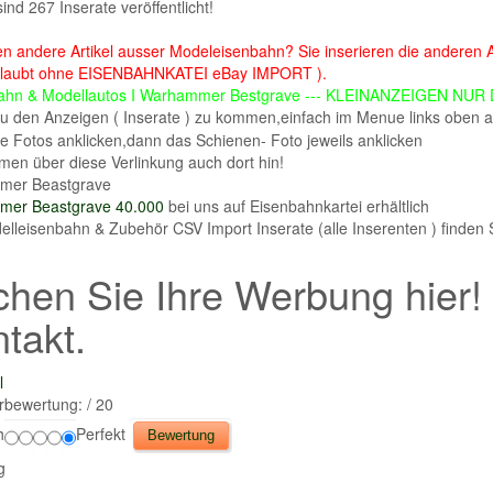
sind 267 Inserate veröffentlicht!
n andere Artikel ausser Modeleisenbahn? Sie inserieren die anderen Art
rlaubt ohne EISENBAHNKATEI eBay IMPORT ).
ahn & Modellautos I Warhammer Bestgrave --- KLEINANZEIGEN NU
 den Anzeigen ( Inserate ) zu kommen,einfach im Menue links oben 
e Fotos anklicken,dann das Schienen- Foto jeweils anklicken
en über diese Verlinkung auch dort hin!
mer Beastgrave
er Beastgrave 40.000
bei uns auf Eisenbahnkartei erhältlich
elleisenbahn & Zubehör CSV Import Inserate (alle Inserenten ) finden
hen Sie Ihre Werbung hier!
takt.
rbewertung:
/ 20
h
Perfekt
g