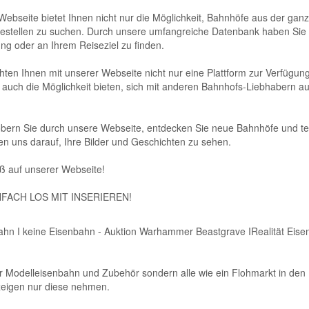
ebseite bietet Ihnen nicht nur die Möglichkeit, Bahnhöfe aus der ga
estellen zu suchen. Durch unsere umfangreiche Datenbank haben Sie di
g oder an Ihrem Reiseziel zu finden.
ten Ihnen mit unserer Webseite nicht nur eine Plattform zur Verfügun
auch die Möglichkeit bieten, sich mit anderen Bahnhofs-Liebhabern a
öbern Sie durch unsere Webseite, entdecken Sie neue Bahnhöfe und te
en uns darauf, Ihre Bilder und Geschichten zu sehen.
ß auf unserer Webseite!
NFACH LOS MIT INSERIEREN!
ahn I keine Eisenbahn - Auktion Warhammer Beastgrave IRealität Eise
r Modelleisenbahn und Zubehör sondern alle wie ein Flohmarkt in den 
zeigen nur diese nehmen.