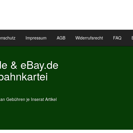
enschutz
Impressum
AGB
Widerrufsrecht
FAQ
kartei Inserate
ten Inserate als Widget auf Ihrer
ikel als Widget!