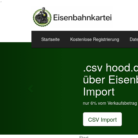
´
Startseite
Kostenlose Registrierung
Dat
Previous
Eisenbahn
Widget.
Sie können Ihre geschalte
Hompage einstellen.
Ihre Eisenbahnart
Start