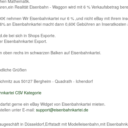
hen Mathematik.
ären,ein Realität Eisenbahn - Waggon wird mit 6 % Verkaufsbetrag berec
0€ nehmen Wir Eisenbahnkartei nur 6 % ,und nicht eBay mit ihrem ins
6% an Eisenbahnkartei macht dann 0,60€ Gebühren an Inseratkosten a
.de bei sich in Shops Exporte.
er Eisenbahnkartei Export.
n oben rechs im schwarzen Balken auf Eisenbahnkartei.
ndliche Grüßen
Schmitz aus 50127 Bergheim - Quadrath - Ichendorf
hnkartei CSV Kategorie
 darfst gerne ein eBay Widget von Eisenbahnkartei mieten.
tellen unter E-mail:
support@eisenbahnkartei.de
ugeschäft in Düsseldorf,Erftstadt mit Modelleisenbahn,mit Eisenbahnka