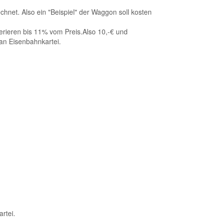
hnet. Also ein "Beispiel" der Waggon soll kosten
erieren bis 11% vom Preis.Also 10,-€ und
n Eisenbahnkartei.
rtei.