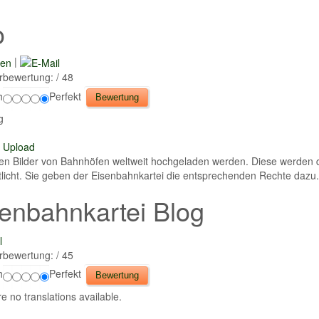
o
|
rbewertung:
/ 48
h
Perfekt
g
 Upload
en Bilder von Bahnhöfen weltweit hochgeladen werden. Diese werden 
tlicht. Sie geben der Eisenbahnkartei die entsprechenden Rechte dazu.
enbahnkartei Blog
rbewertung:
/ 45
h
Perfekt
e no translations available.