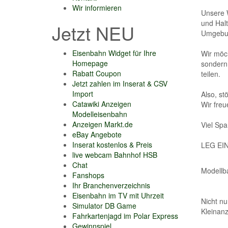
Wir informieren
Unsere W
und Halt
Jetzt NEU
Umgebun
Eisenbahn Widget für Ihre
Wir möch
Homepage
sondern 
Rabatt Coupon
teilen.
Jetzt zahlen im Inserat & CSV
Import
Also, st
Catawiki Anzeigen
Wir freu
Modelleisenbahn
Anzeigen Markt.de
Viel Spa
eBay Angebote
Inserat kostenlos & Preis
LEG EI
live webcam Bahnhof HSB
Chat
Modellb
Fanshops
Ihr Branchenverzeichnis
Eisenbahn im TV mit Uhrzeit
Nicht nu
Simulator DB Game
Kleinan
Fahrkartenjagd im Polar Express
Gewinnspiel