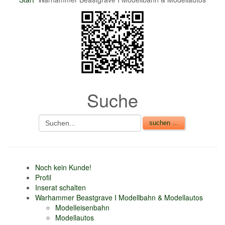
nur 6% vom
Verkaufsbetrag an
Gebühren je Inserat
Artikel
CSV Import
Suche
Noch kein Kunde!
Profil
Inserat schalten
Warhammer Beastgrave I Modellbahn & Modellautos
Modelleisenbahn
Modellautos