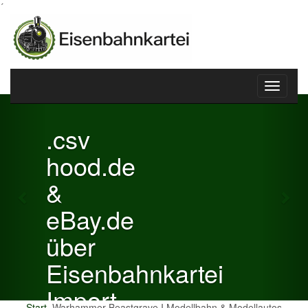
´
Toggle
Previous
Nex
navigati
.csv
hood.de
&
eBay.de
über
Eisenbahnkartei
Import
Start
Warhammer Beastgrave I Modellbahn & Modellautos