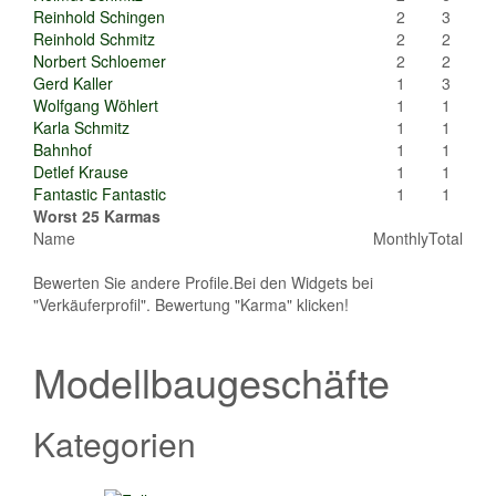
Reinhold Schingen
2
3
Reinhold Schmitz
2
2
Norbert Schloemer
2
2
Gerd Kaller
1
3
Wolfgang Wöhlert
1
1
Karla Schmitz
1
1
Bahnhof
1
1
Detlef Krause
1
1
Fantastic Fantastic
1
1
Worst 25 Karmas
Name
Monthly
Total
Bewerten Sie andere Profile.Bei den Widgets bei
"Verkäuferprofil". Bewertung "Karma" klicken!
Modellbaugeschäfte
Kategorien