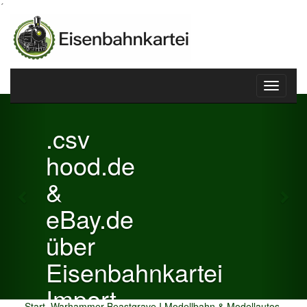
´
Toggle
Previous
Nex
navigati
.csv
hood.de
&
eBay.de
über
Eisenbahnkartei
Import
Start
Warhammer Beastgrave I Modellbahn & Modellautos