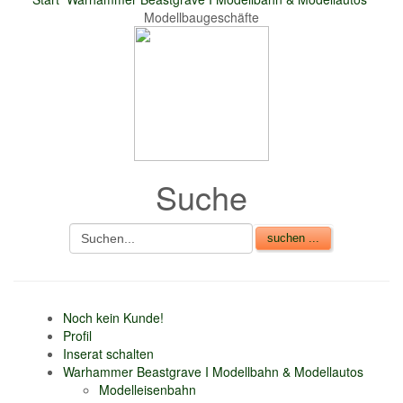
Modellbaugeschäfte
nur 6% vom
Verkaufsbetrag an
Gebühren je Inserat
Artikel
CSV Import
Suche
Noch kein Kunde!
Profil
Inserat schalten
Warhammer Beastgrave I Modellbahn & Modellautos
Modelleisenbahn