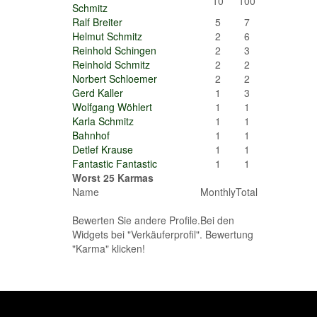
10
100
Schmitz
Ralf Breiter
5
7
Helmut Schmitz
2
6
Reinhold Schingen
2
3
Reinhold Schmitz
2
2
Norbert Schloemer
2
2
Gerd Kaller
1
3
Wolfgang Wöhlert
1
1
Karla Schmitz
1
1
Bahnhof
1
1
Detlef Krause
1
1
Fantastic Fantastic
1
1
Worst 25 Karmas
Name
Monthly
Total
Bewerten Sie andere Profile.Bei den
Widgets bei "Verkäuferprofil". Bewertung
"Karma" klicken!