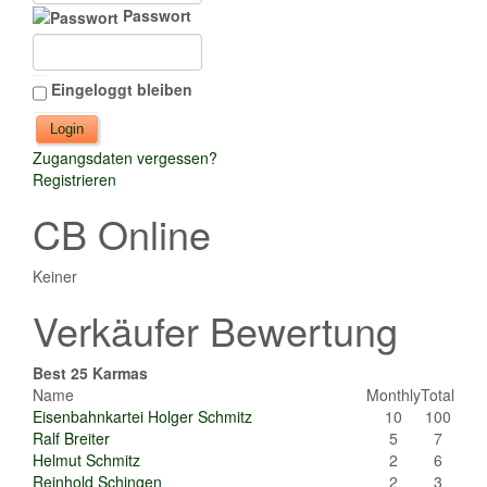
Passwort
Eingeloggt bleiben
Zugangsdaten vergessen?
Registrieren
CB Online
Keiner
Verkäufer Bewertung
Best 25 Karmas
Name
Monthly
Total
Eisenbahnkartei Holger Schmitz
10
100
Ralf Breiter
5
7
Helmut Schmitz
2
6
Reinhold Schingen
2
3