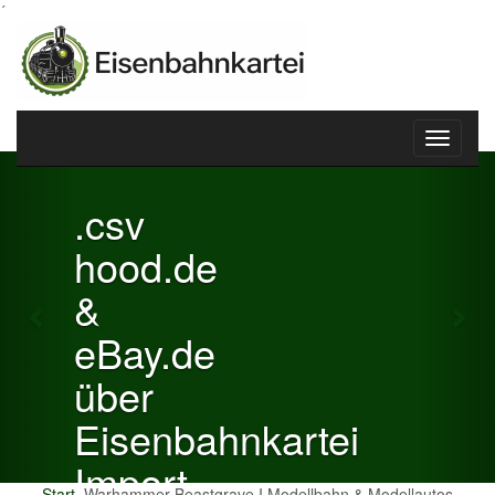
´
Toggle
Previous
Nex
navigati
.csv
hood.de
&
eBay.de
über
Eisenbahnkartei
Import
Start
Warhammer Beastgrave I Modellbahn & Modellautos