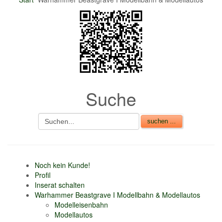
nur 6% vom
Verkaufsbetrag an
Gebühren je Inserat
Artikel
CSV Import
Suche
Noch kein Kunde!
Profil
Inserat schalten
Warhammer Beastgrave I Modellbahn & Modellautos
Modelleisenbahn
Modellautos