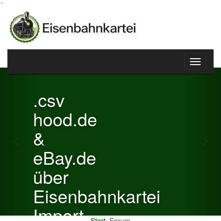
´
Toggle
Previous
Nex
navigati
.csv
hood.de
&
eBay.de
über
Eisenbahnkartei
Import
Start
Forum