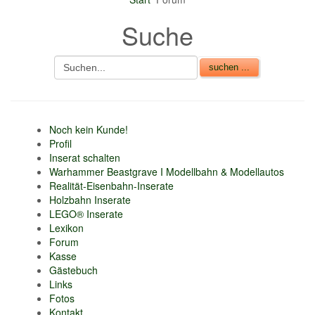
nur 6% vom
Suche
Verkaufsbetrag an
Gebühren je Inserat
Artikel
CSV Import
Noch kein Kunde!
Profil
Inserat schalten
Warhammer Beastgrave I Modellbahn & Modellautos
Realität-Eisenbahn-Inserate
Holzbahn Inserate
LEGO® Inserate
Lexikon
Forum
Kasse
Gästebuch
Links
Fotos
Kontakt