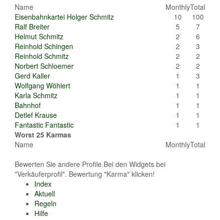
Name
Monthly
Total
Eisenbahnkartei Holger Schmitz
10
100
Ralf Breiter
5
7
Helmut Schmitz
2
6
Reinhold Schingen
2
3
Reinhold Schmitz
2
2
Norbert Schloemer
2
2
Gerd Kaller
1
3
Wolfgang Wöhlert
1
1
Karla Schmitz
1
1
Bahnhof
1
1
Detlef Krause
1
1
Fantastic Fantastic
1
1
Worst 25 Karmas
Name
Monthly
Total
Bewerten Sie andere Profile.Bei den Widgets bei
"Verkäuferprofil". Bewertung "Karma" klicken!
Index
Aktuell
Regeln
Hilfe