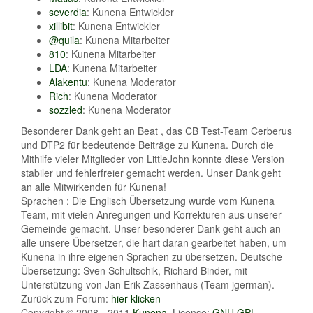
severdia
: Kunena Entwickler
xillibit
: Kunena Entwickler
@quila
: Kunena Mitarbeiter
810
: Kunena Mitarbeiter
LDA
: Kunena Mitarbeiter
Alakentu
: Kunena Moderator
Rich
: Kunena Moderator
sozzled
: Kunena Moderator
Besonderer Dank geht an Beat , das CB Test-Team Cerberus
und DTP2 für bedeutende Beiträge zu Kunena. Durch die
Mithilfe vieler Mitglieder von LittleJohn konnte diese Version
stabiler und fehlerfreier gemacht werden. Unser Dank geht
an alle Mitwirkenden für Kunena!
Sprachen : Die Englisch Übersetzung wurde vom Kunena
Team, mit vielen Anregungen und Korrekturen aus unserer
Gemeinde gemacht. Unser besonderer Dank geht auch an
alle unsere Übersetzer, die hart daran gearbeitet haben, um
Kunena in ihre eigenen Sprachen zu übersetzen. Deutsche
Übersetzung: Sven Schultschik, Richard Binder, mit
Unterstützung von Jan Erik Zassenhaus (Team jgerman).
Zurück zum Forum:
hier klicken
Copyright © 2008 - 2011
Kunena
, License:
GNU GPL