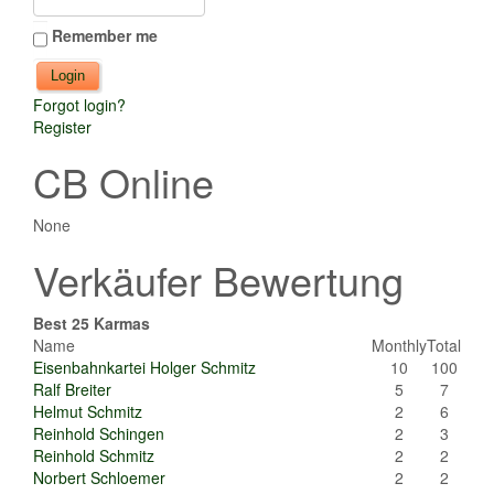
Remember me
Forgot login?
Register
CB Online
None
Verkäufer Bewertung
Best 25 Karmas
Name
Monthly
Total
Eisenbahnkartei Holger Schmitz
10
100
Ralf Breiter
5
7
Helmut Schmitz
2
6
Reinhold Schingen
2
3
Reinhold Schmitz
2
2
Norbert Schloemer
2
2