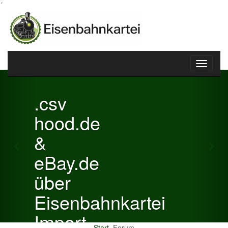
´
Toggle
Previous
Nex
navigati
.csv
hood.de
&
eBay.de
über
Eisenbahnkartei
Import
Start
Forum