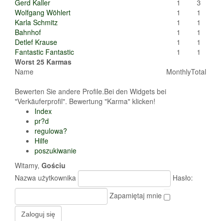
Gerd Kaller
1
3
Wolfgang Wöhlert
1
1
Karla Schmitz
1
1
Bahnhof
1
1
Detlef Krause
1
1
Fantastic Fantastic
1
1
Worst 25 Karmas
Name
Monthly
Total
Bewerten Sie andere Profile.Bei den Widgets bei
"Verkäuferprofil". Bewertung "Karma" klicken!
Index
pr?d
regulowa?
Hilfe
poszukiwanie
Witamy,
Gościu
Nazwa użytkownika
Hasło:
Zapamiętaj mnie