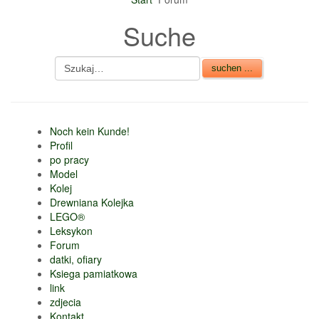
nur 6% vom
Suche
Verkaufsbetrag an
Gebühren je Inserat
Artikel
CSV Import
Noch kein Kunde!
Profil
po pracy
Model
Kolej
Drewniana Kolejka
LEGO®
Leksykon
Forum
datki, ofiary
Ksiega pamiatkowa
link
zdjecia
Kontakt