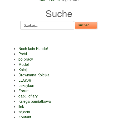
Suche
Noch kein Kunde!
Profil
po pracy
Model
Kolej
Drewniana Kolejka
LEGO®
Leksykon
Forum
datki, ofiary
Ksiega pamiatkowa
link
zdjecia
Kontakt