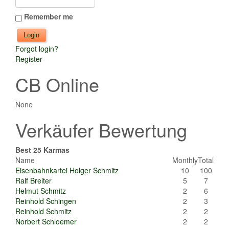
Remember me
Forgot login?
Register
CB Online
None
Verkäufer Bewertung
Best 25 Karmas
Name
Monthly
Total
Eisenbahnkartei Holger Schmitz
10
100
Ralf Breiter
5
7
Helmut Schmitz
2
6
Reinhold Schingen
2
3
Reinhold Schmitz
2
2
Norbert Schloemer
2
2