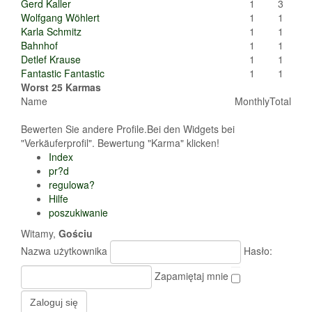
Gerd Kaller
1
3
Wolfgang Wöhlert
1
1
Karla Schmitz
1
1
Bahnhof
1
1
Detlef Krause
1
1
Fantastic Fantastic
1
1
Worst 25 Karmas
Name
Monthly
Total
Bewerten Sie andere Profile.Bei den Widgets bei
"Verkäuferprofil". Bewertung "Karma" klicken!
Index
pr?d
regulowa?
Hilfe
poszukiwanie
Witamy,
Gościu
Nazwa użytkownika
Hasło:
Zapamiętaj mnie