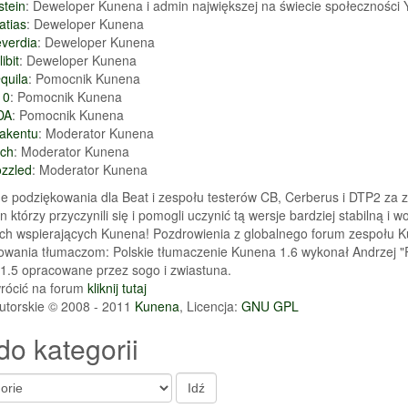
stein
: Deweloper Kunena i admin największej na świecie społecznośc
atias
: Deweloper Kunena
verdia
: Deweloper Kunena
libit
: Deweloper Kunena
quila
: Pomocnik Kunena
10
: Pomocnik Kunena
DA
: Pomocnik Kunena
lakentu
: Moderator Kunena
ich
: Moderator Kunena
ozzled
: Moderator Kunena
ne podziękowania dla Beat i zespołu testerów CB, Cerberus i DTP2 za
hn którzy przyczynili się i pomogli uczynić tą wersje bardziej stabilną
ich wspierających Kunena! Pozdrowienia z globalnego forum zespołu 
owania tłumaczom: Polskie tłumaczenie Kunena 1.6 wykonał Andrzej "R
1.5 opracowane przez sogo i zwiastuna.
rócić na forum
kliknij tutaj
utorskie © 2008 - 2011
Kunena
, Licencja:
GNU GPL
do kategorii