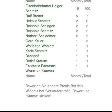
Name
Monthly
Total
Eisenbahnkartei Holger
10
100
Schmitz
Ralf Breiter
5
7
Helmut Schmitz
2
6
Reinhold Schingen
2
3
Reinhold Schmitz
2
2
Norbert Schloemer
2
2
Gerd Kaller
1
3
Wolfgang Wöhlert
1
1
Karla Schmitz
1
1
Bahnhof
1
1
Detlef Krause
1
1
Fantastic Fantastic
1
1
Worst 25 Karmas
Name
Monthly
Total
Bewerten Sie andere Profile.Bei den
Widgets bei "Verkäuferprofil". Bewertung
"Karma" klicken!