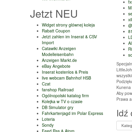
fx
M
Jetzt NEU
se
xil
Widget strony glównej koleja
@
Rabatt Coupon
8
Jetzt zahlen im Inserat & CSV
L
Import
A
Catawiki Anzeigen
R
Modelleisenbahn
s
Anzeigen Markt.de
Specjal
eBay Angebote
LittleJo
Inserat kostenlos & Preis
wszystk
live webcam Bahnhof HSB
Podzięk
Czat
Kunena 
fanshop Railroad
Aby pow
Ogólnopolski katalog firm
Prawa a
Kolejka w TV o czasie
DB Simulator gry
Idź 
Fahrkartenjagd im Polar Express
Loteria
Sondy
Feed Rss & Atom