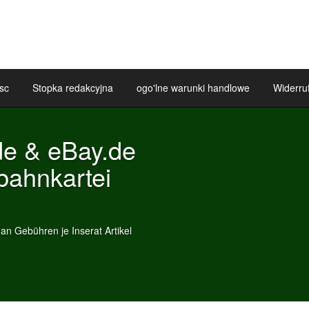
sc
Stopka redakcyjna
ogo'lne warunki handlowe
Widerru
 eBay.de
kartei
je Inserat Artikel