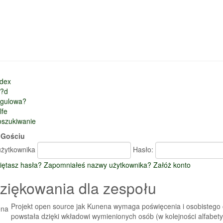
ndex
r?d
egulowa?
lfe
oszukiwanie
,
Gościu
żytkownika
Hasło:
iętasz hasła?
Zapomniałeś nazwy użytkownika?
Załóż konto
ziękowania dla zespołu
Projekt open source jak Kunena wymaga poświęcenia i osobistego 
powstała dzięki wkładowi wymienionych osób (w kolejności alfabety