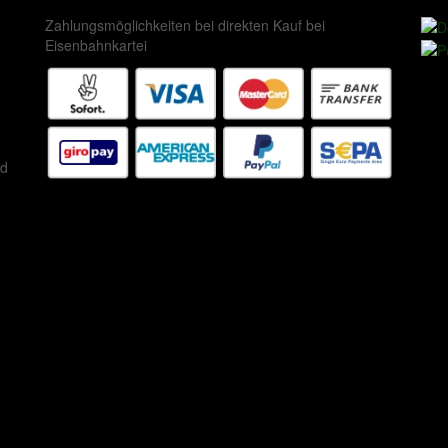
Zahlungsmöglichkeiten bei direkten Kauf bei
Eisenbahnkartei
ed