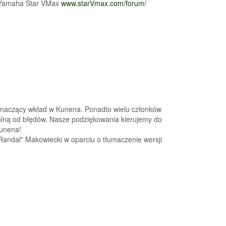
i Yamaha Star VMax
www.starVmax.com/forum/
 znaczący wkład w Kunena. Ponadto wielu członków
 i wolną od błędów. Nasze podziękowania kierujemy do
Kunena!
andal" Makowiecki w oparciu o tłumaczenie wersji