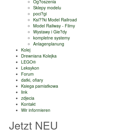
Og?oszenia
Sklepy modelu
poci?gi
Ksi??ki Model Railroad
Model Railway - Filmy
Wystawy i Gie?dy
kompletne systemy
Anlagenplanung
Kolej
Drewniana Kolejka
LEGO®
Leksykon
Forum
datki, ofiary
Ksiega pamiatkowa
link
zdjecia
Kontakt
Wir informieren
Jetzt NEU