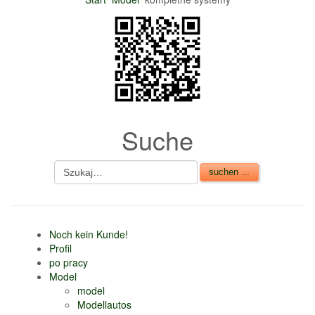
nur 6% vom
Verkaufsbetrag an
Gebühren je Inserat
Artikel
CSV Import
Suche
Noch kein Kunde!
Profil
po pracy
Model
model
Modellautos