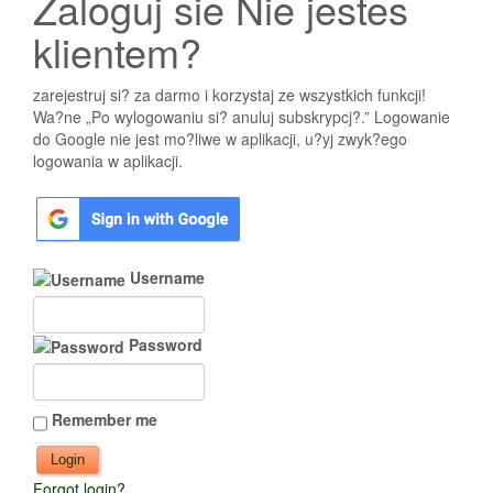
Zaloguj sie Nie jestes
klientem?
zarejestruj si? za darmo i korzystaj ze wszystkich funkcji!
Wa?ne „Po wylogowaniu si? anuluj subskrypcj?.” Logowanie
do Google nie jest mo?liwe w aplikacji, u?yj zwyk?ego
logowania w aplikacji.
Username
Password
Remember me
Forgot login?