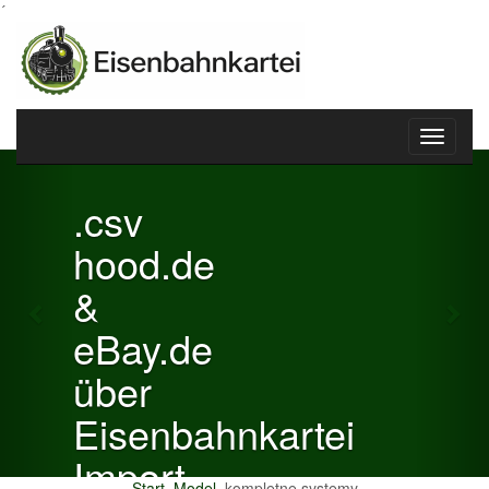
´
Toggle
Previous
Nex
navigati
.csv
hood.de
&
eBay.de
über
Eisenbahnkartei
Import
Start
Model
kompletne systemy