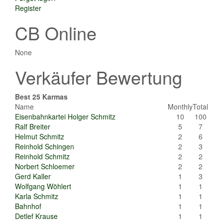
Register
CB Online
None
Verkäufer Bewertung
Best 25 Karmas
Name
Monthly
Total
Eisenbahnkartei Holger Schmitz
10
100
Ralf Breiter
5
7
Helmut Schmitz
2
6
Reinhold Schingen
2
3
Reinhold Schmitz
2
2
Norbert Schloemer
2
2
Gerd Kaller
1
3
Wolfgang Wöhlert
1
1
Karla Schmitz
1
1
Bahnhof
1
1
Detlef Krause
1
1