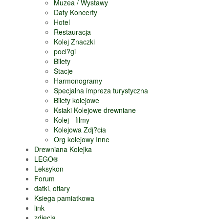
Muzea / Wystawy
Daty Koncerty
Hotel
Restauracja
Kolej Znaczki
poci?gi
Bilety
Stacje
Harmonogramy
Specjalna impreza turystyczna
Bilety kolejowe
Ksiaki Kolejowe drewniane
Kolej - filmy
Kolejowa Zdj?cia
Org kolejowy Inne
Drewniana Kolejka
LEGO®
Leksykon
Forum
datki, ofiary
Ksiega pamiatkowa
link
zdjecia