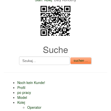
nur 6% vom
Verkaufsbetrag an
Gebühren je Inserat
Artikel
CSV Import
Suche
Noch kein Kunde!
Profil
po pracy
Model
Kolej
Operator