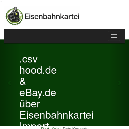
´
Toggle
Previous
Nex
navigati
.csv
hood.de
&
eBay.de
über
Eisenbahnkartei
Import
Start
Kolej
Daty Koncerty