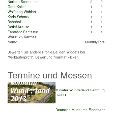
Norbert Schloemer
2
2
Gerd Kaller
1
3
Wolfgang Wöhlert
1
1
Karla Schmitz
1
1
Bahnhof
1
1
Detlef Krause
1
1
Fantastic Fantastic
1
1
Worst 25 Karmas
Name
Monthly
Total
Bewerten Sie andere Profile.Bei den Widgets bei
"Verkäuferprofil". Bewertung "Karma" klicken!
Termine und Messen
Miniatur Wunderland Hamburg
GmbH
Deutsche Museums-Eisenbahn