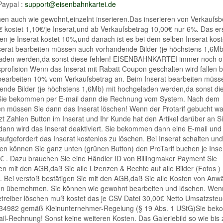
aypal :
support@eisenbahnkartei.de
en auch wie gewohnt,einzelnt inserieren.Das inserieren von Verkaufsbe
€ kostet 1,10€/je Inserat,und ab Verkaufsbetrag 10,00€ nur 6%. Das er
en je Inserat kostet 10%,und danach ist es bei dem selben Inserat kost
serat bearbeiten müssen auch vorhandende Bilder (je höchstens 1,6Mb
aden werden,da sonst diese fehlen! EISENBAHNKARTEI immer noch 
profision Wenn das Inserat mit Rabatt Coupon geschalten wird fallen 
 bearbeiten 10% vom Verkaufsbetrag an. Beim Inserat bearbeiten müss
ende Bilder (je höchstens 1,6Mb) mit hochgeladen werden,da sonst di
 Sie bekommen per E-mail dann die Rechnung vom System. Nach dem
n müssen Sie dann das Inserat löschen! Wenn der Protarif gebucht wa
t Zahlen Button im Inserat und Ihr Kunde hat den Artikel darüber an S
dann wird das Inserat deaktiviert. Sie bekommen dann eine E-mail und
ufgefordert das Inserat kostenlos zu löschen. Bei Inserat schalten und
en können Sie ganz unten (grünen Button) den ProTarif buchen je Inser
€ . Dazu brauchen Sie eine Händler ID von Billingmaker Payment Sie
en mit den AGB,daß Sie alle Lizenzen & Rechte auf alle Bilder (Fotos )
. Bei verstoß bestätigen Sie mit den AGB,daß Sie alle Kosten von Anw
en übernehmen. Sie können wie gewohnt bearbeiten und löschen. Wen
treiber löschen muß kostet das je CSV Datei 30,00€ Netto Umsatzsteu
4982 gemäß Kleinunternehmer-Regelung (§ 19 Abs. 1 UStG)Sie be
il-Rechnung! Sonst keine weiteren Kosten. Das Galeriebild so wie bis 