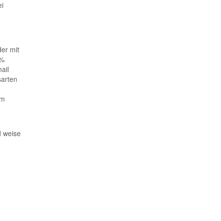
ei
er mit
0%
ail
sarten
om
d weise