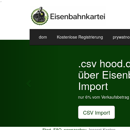
´
dom
Kostenlose Registrierung
prywatno
Previous
.csv hood.
über Eisen
Import
nur 6% vom Verkaufsbetrag a
CSV Import
Start
FAQ
powszechny
Inserat Kosten