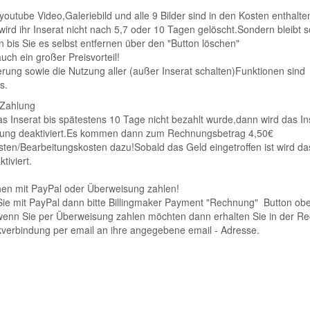
,youtube Video,Galeriebild und alle 9 Bilder sind in den Kosten enthalte
wird ihr Inserat nicht nach 5,7 oder 10 Tagen gelöscht.Sondern bleibt 
 bis Sie es selbst entfernen über den "Button löschen"
auch ein großer Preisvorteil!
erung sowie die Nutzung aller (außer Inserat schalten)Funktionen sind
s.
 Zahlung
 Inserat bis spätestens 10 Tage nicht bezahlt wurde,dann wird das Ins
lung deaktiviert.Es kommen dann zum Rechnungsbetrag 4,50€
en/Bearbeitungskosten dazu!Sobald das Geld eingetroffen ist wird das
tiviert.
nen mit PayPal oder Überweisung zahlen!
Sie mit PayPal dann bitte Billingmaker Payment "Rechnung" Button ob
wenn Sie per Überweisung zahlen möchten dann erhalten Sie in der R
verbindung per email an ihre angegebene email - Adresse.