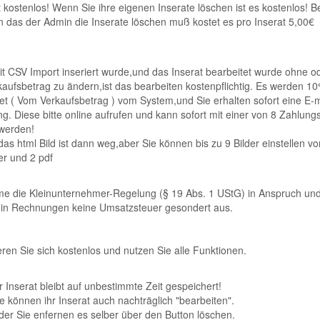
st kostenlos! Wenn Sie ihre eigenen Inserate löschen ist es kostenlos! B
 das der Admin die Inserate löschen muß kostet es pro Inserat 5,00€
 CSV Import inseriert wurde,und das Inserat bearbeitet wurde ohne od
aufsbetrag zu ändern,ist das bearbeiten kostenpflichtig. Es werden 1
t ( Vom Verkaufsbetrag ) vom System,und Sie erhalten sofort eine E-m
. Diese bitte online aufrufen und kann sofort mit einer von 8 Zahlung
 werden!
das html Bild ist dann weg,aber Sie können bis zu 9 Bilder einstellen v
r und 2 pdf
me die Kleinunternehmer-Regelung (§ 19 Abs. 1 UStG) in Anspruch un
 in Rechnungen keine Umsatzsteuer gesondert aus.
eren Sie sich kostenlos und nutzen Sie alle Funktionen.
r Inserat bleibt auf unbestimmte Zeit gespeichert!
e können ihr Inserat auch nachträglich "bearbeiten".
er Sie enfernen es selber über den Button löschen.