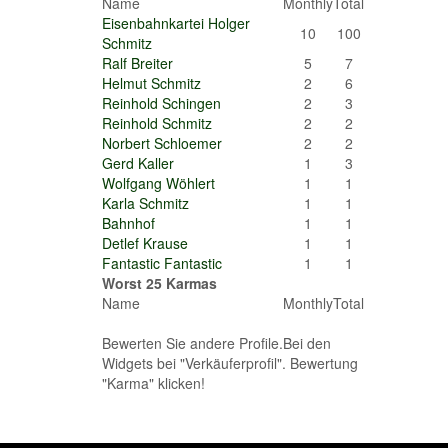
Name
Monthly
Total
Eisenbahnkartei Holger
10
100
Schmitz
Ralf Breiter
5
7
Helmut Schmitz
2
6
Reinhold Schingen
2
3
Reinhold Schmitz
2
2
Norbert Schloemer
2
2
Gerd Kaller
1
3
Wolfgang Wöhlert
1
1
Karla Schmitz
1
1
Bahnhof
1
1
Detlef Krause
1
1
Fantastic Fantastic
1
1
Worst 25 Karmas
Name
Monthly
Total
Bewerten Sie andere Profile.Bei den
Widgets bei "Verkäuferprofil". Bewertung
"Karma" klicken!