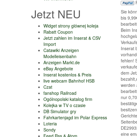
P
Jetzt NEU
Sie könn
bis 9,99
bearbeit
Widget strony glównej koleja
Beim In
Rabatt Coupon
hochgel
Jetzt zahlen im Inserat & CSV
Verkaufs
Import
Inserat
Catawiki Anzeigen
vorhand
Modelleisenbahn
fehlen!
Anzeigen Markt.de
verkaufe
eBay Angebote
dem Jetz
Inserat kostenlos & Preis
bezahlt,
live webcam Bahnhof HSB
werden a
Czat
bearbeit
fanshop Railroad
nur 0,70
Ogólnopolski katalog firm
bestätig
Kolejka w TV o czasie
besitzen
DB Simulator gry
Gericht
Fahrkartenjagd im Polar Express
Seitenbe
Loteria
DE29933
Sondy
eine ema
Feed Rss & Atom