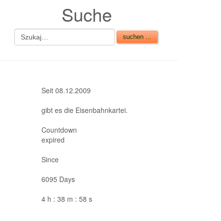
Suche
Seit 08.12.2009
gibt es die Eisenbahnkartei.
Countdown
expired
Since
6095 Days
4 h : 38 m : 58 s