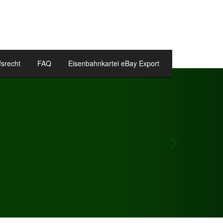
fsrecht
FAQ
Eisenbahnkartei eBay Export
Next