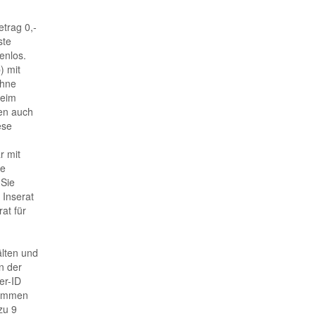
trag 0,-
ste
enlos.
) mit
ohne
beim
en auch
ese
r mit
ie
 Sie
 Inserat
at für
älten und
n der
er-ID
kommen
zu 9