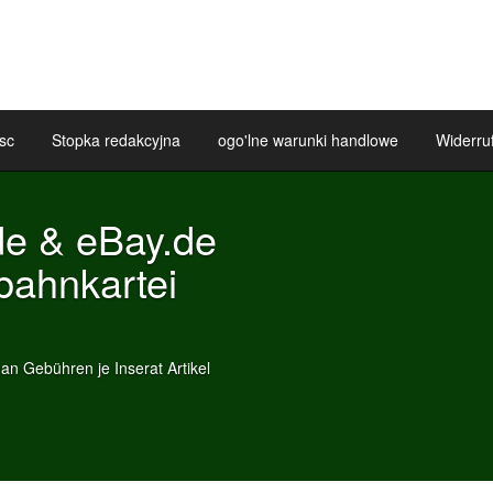
sc
Stopka redakcyjna
ogo'lne warunki handlowe
Widerru
de & eBay.de
bahnkartei
n Gebühren je Inserat Artikel