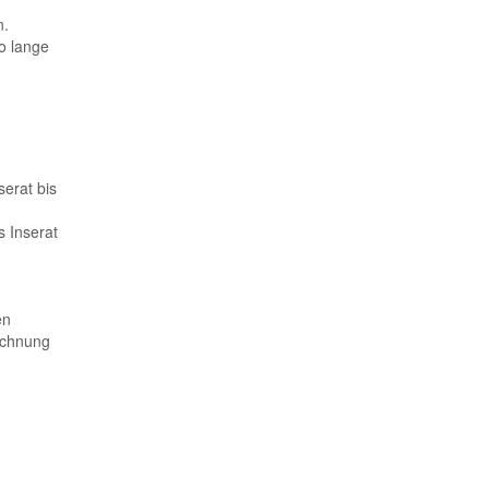
n.
so lange
erat bis
 Inserat
en
echnung