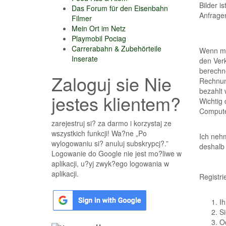
Bilder i
Das Forum für den Eisenbahn
Anfragen
Filmer
Mein Ort im Netz
Playmobil Pociag
Carrerabahn & Zubehörteile
Wenn mit
Inserate
den Verk
berechne
Zaloguj sie Nie
Rechnung
bezahlt
jestes klientem?
Wichtig 
Compute
zarejestruj si? za darmo i korzystaj ze
wszystkich funkcji! Wa?ne „Po
Ich neh
wylogowaniu si? anuluj subskrypcj?.”
deshalb
Logowanie do Google nie jest mo?liwe w
aplikacji, u?yj zwyk?ego logowania w
aplikacji.
Registri
Ih
Si
Od