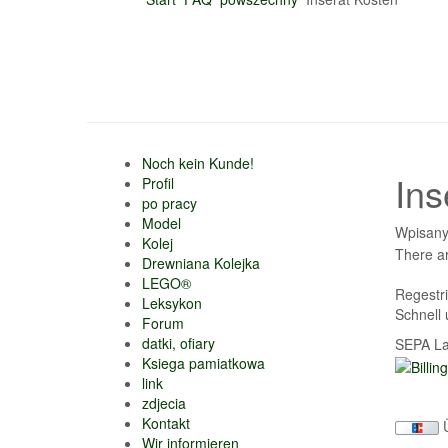
Noch kein Kunde!
Ins
Profil
po pracy
Model
Wpisany
Kolej
There ar
Drewniana Kolejka
LEGO®
Regestri
Leksykon
Schnell 
Forum
datki, ofiary
SEPA Las
Ksiega pamiatkowa
link
zdjecia
Kontakt
Ü
Wir informieren