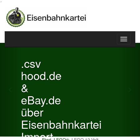
´
Toggle
Previous
Nex
navigati
.csv
hood.de
&
eBay.de
über
Eisenbahnkartei
Import
Start
LEGO®
LEGO 12 Volt