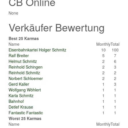
CB Online
None
Verkäufer Bewertung
Best 25 Karmas
Name
Monthly
Total
Eisenbahnkartei Holger Schmitz
10
100
Ralf Breiter
5
7
Helmut Schmitz
2
6
Reinhold Schingen
2
3
Reinhold Schmitz
2
2
Norbert Schloemer
2
2
Gerd Kaller
1
3
Wolfgang Wöhlert
1
1
Karla Schmitz
1
1
Bahnhof
1
1
Detlef Krause
1
1
Fantastic Fantastic
1
1
Worst 25 Karmas
Name
Monthly
Total