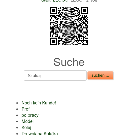
nur 6% vom
Verkaufsbetrag an
Gebühren je Inserat
Artikel
CSV Import
Suche
Noch kein Kunde!
Profil
po pracy
Model
Kolej
Drewniana Kolejka