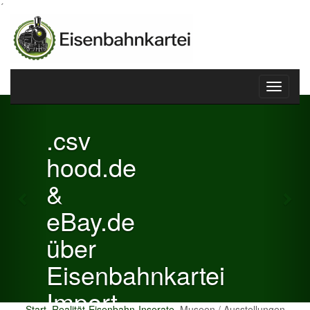
´
Toggle
Previous
Nex
navigati
.csv
hood.de
&
eBay.de
über
Eisenbahnkartei
Import
Start
Realität-Eisenbahn-Inserate
Museen / Ausstellungen