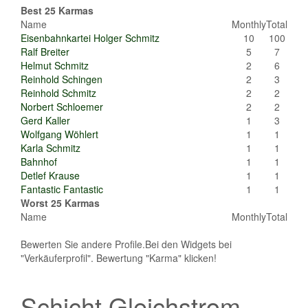
Best 25 Karmas
Name
Monthly
Total
Eisenbahnkartei Holger Schmitz
10
100
Ralf Breiter
5
7
Helmut Schmitz
2
6
Reinhold Schingen
2
3
Reinhold Schmitz
2
2
Norbert Schloemer
2
2
Gerd Kaller
1
3
Wolfgang Wöhlert
1
1
Karla Schmitz
1
1
Bahnhof
1
1
Detlef Krause
1
1
Fantastic Fantastic
1
1
Worst 25 Karmas
Name
Monthly
Total
Bewerten Sie andere Profile.Bei den Widgets bei
"Verkäuferprofil". Bewertung "Karma" klicken!
Schicht Gleichstrom