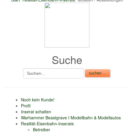
nur 6% vom
Verkaufsbetrag an
Gebühren je Inserat
Artikel
CSV Import
Suche
Noch kein Kunde!
Profil
Inserat schalten
Warhammer Beastgrave I Modellbahn & Modellautos
Realität-Eisenbahn-Inserate
Betreiber