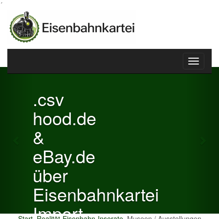
´
Toggle
Previous
Nex
navigati
.csv
hood.de
&
eBay.de
über
Eisenbahnkartei
Import
Start
Realität-Eisenbahn-Inserate
Museen / Ausstellungen