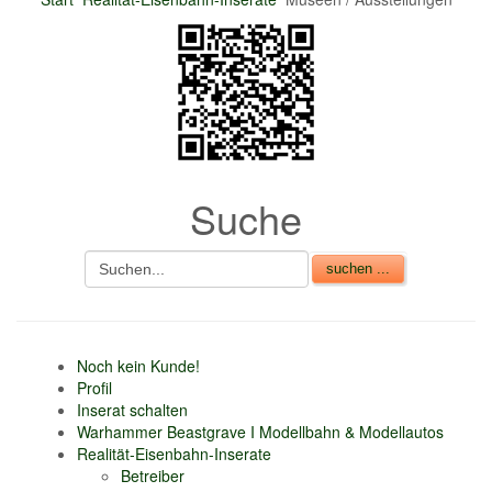
nur 6% vom
Verkaufsbetrag an
Gebühren je Inserat
Artikel
CSV Import
Suche
Noch kein Kunde!
Profil
Inserat schalten
Warhammer Beastgrave I Modellbahn & Modellautos
Realität-Eisenbahn-Inserate
Betreiber