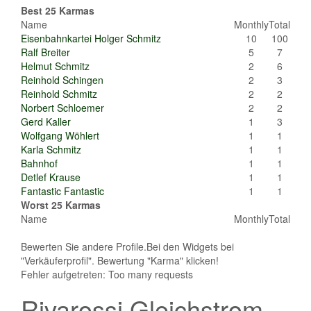
Best 25 Karmas
Name
Monthly
Total
Eisenbahnkartei Holger Schmitz
10
100
Ralf Breiter
5
7
Helmut Schmitz
2
6
Reinhold Schingen
2
3
Reinhold Schmitz
2
2
Norbert Schloemer
2
2
Gerd Kaller
1
3
Wolfgang Wöhlert
1
1
Karla Schmitz
1
1
Bahnhof
1
1
Detlef Krause
1
1
Fantastic Fantastic
1
1
Worst 25 Karmas
Name
Monthly
Total
Bewerten Sie andere Profile.Bei den Widgets bei
"Verkäuferprofil". Bewertung "Karma" klicken!
Fehler aufgetreten: Too many requests
Rivarossi Gleichstrom