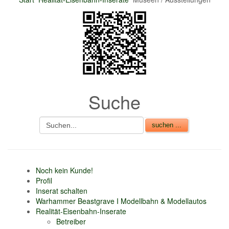
nur 6% vom
Verkaufsbetrag an
Gebühren je Inserat
Artikel
CSV Import
Suche
Noch kein Kunde!
Profil
Inserat schalten
Warhammer Beastgrave I Modellbahn & Modellautos
Realität-Eisenbahn-Inserate
Betreiber