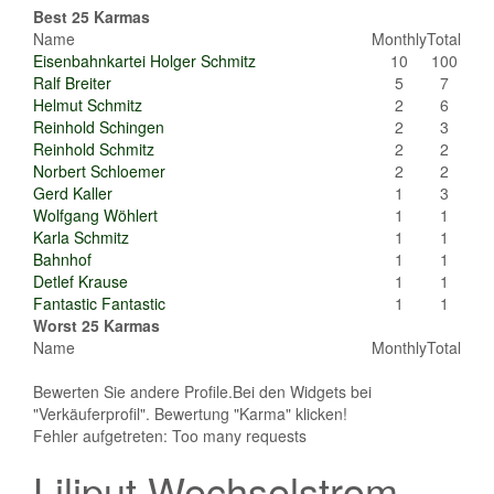
Best 25 Karmas
Name
Monthly
Total
Eisenbahnkartei Holger Schmitz
10
100
Ralf Breiter
5
7
Helmut Schmitz
2
6
Reinhold Schingen
2
3
Reinhold Schmitz
2
2
Norbert Schloemer
2
2
Gerd Kaller
1
3
Wolfgang Wöhlert
1
1
Karla Schmitz
1
1
Bahnhof
1
1
Detlef Krause
1
1
Fantastic Fantastic
1
1
Worst 25 Karmas
Name
Monthly
Total
Bewerten Sie andere Profile.Bei den Widgets bei
"Verkäuferprofil". Bewertung "Karma" klicken!
Fehler aufgetreten: Too many requests
Liliput Wechselstrom