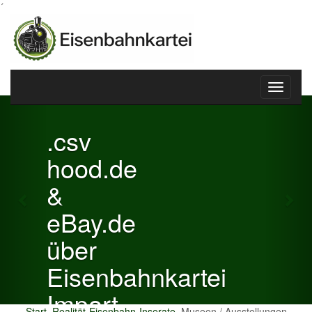
´
Toggle
Previous
Nex
navigati
.csv
hood.de
&
eBay.de
über
Eisenbahnkartei
Import
Start
Realität-Eisenbahn-Inserate
Museen / Ausstellungen