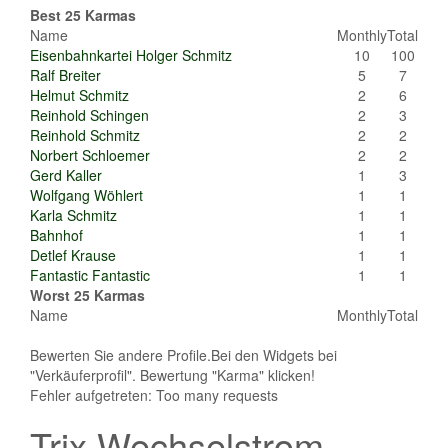
Best 25 Karmas
Name
Monthly
Total
Eisenbahnkartei Holger Schmitz
10
100
Ralf Breiter
5
7
Helmut Schmitz
2
6
Reinhold Schingen
2
3
Reinhold Schmitz
2
2
Norbert Schloemer
2
2
Gerd Kaller
1
3
Wolfgang Wöhlert
1
1
Karla Schmitz
1
1
Bahnhof
1
1
Detlef Krause
1
1
Fantastic Fantastic
1
1
Worst 25 Karmas
Name
Monthly
Total
Bewerten Sie andere Profile.Bei den Widgets bei
"Verkäuferprofil". Bewertung "Karma" klicken!
Fehler aufgetreten: Too many requests
Trix Wechselstrom