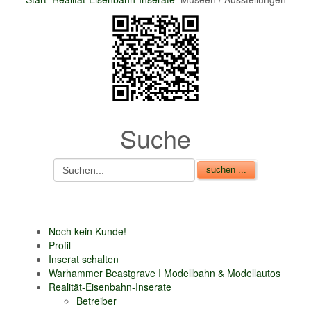
nur 6% vom
Verkaufsbetrag an
Gebühren je Inserat
Artikel
CSV Import
Suche
Noch kein Kunde!
Profil
Inserat schalten
Warhammer Beastgrave I Modellbahn & Modellautos
Realität-Eisenbahn-Inserate
Betreiber