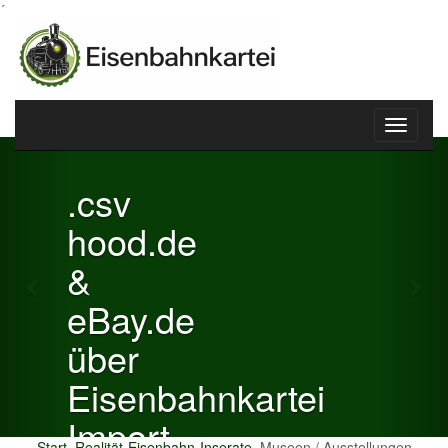
´
Toggle
Previous
Nex
navigati
.csv
hood.de
&
eBay.de
über
Eisenbahnkartei
Import
Start
Realität-Eisenbahn-Inserate
Museen / Ausstellungen