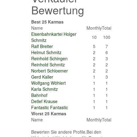
Bewertung
Best 25 Karmas
Name
Monthly
Total
Eisenbahnkartei Holger
10
100
Schmitz
Ralf Breiter
5
7
Helmut Schmitz
2
6
Reinhold Schingen
2
3
Reinhold Schmitz
2
2
Norbert Schloemer
2
2
Gerd Kaller
1
3
Wolfgang Wöhlert
1
1
Karla Schmitz
1
1
Bahnhof
1
1
Detlef Krause
1
1
Fantastic Fantastic
1
1
Worst 25 Karmas
Name
Monthly
Total
Bewerten Sie andere Profile.Bei den