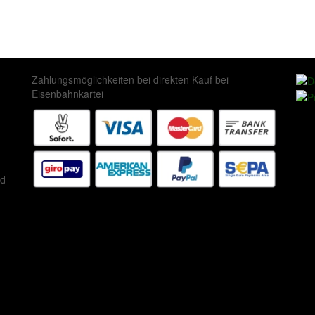
Zahlungsmöglichkeiten bei direkten Kauf bei
Eisenbahnkartei
ed