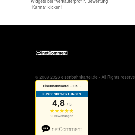
Widgets bei "Verkäuferprofil". Bewertung
"Karma" klicken!
© 2009 2026 eisenbahnkartei.de - All Rights reserv