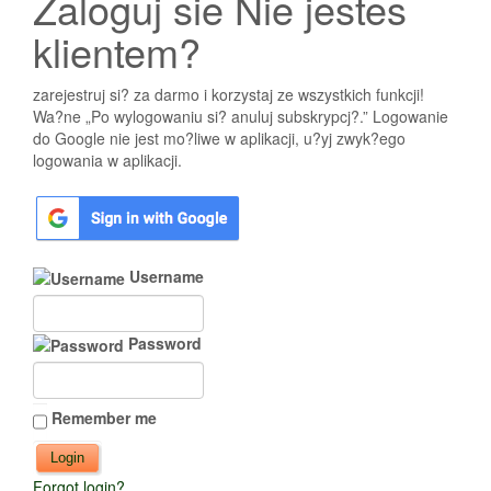
Zaloguj sie Nie jestes
klientem?
zarejestruj si? za darmo i korzystaj ze wszystkich funkcji!
Wa?ne „Po wylogowaniu si? anuluj subskrypcj?.” Logowanie
do Google nie jest mo?liwe w aplikacji, u?yj zwyk?ego
logowania w aplikacji.
Username
Password
Remember me
Forgot login?