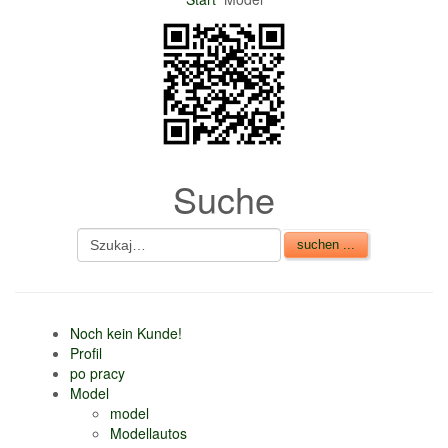
nur 6% vom
Verkaufsbetrag an
Gebühren je Inserat
Artikel
CSV Import
Suche
Noch kein Kunde!
Profil
po pracy
Model
model
Modellautos