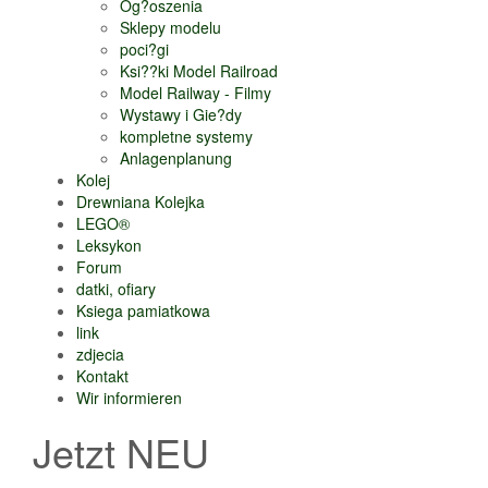
Og?oszenia
Sklepy modelu
poci?gi
Ksi??ki Model Railroad
Model Railway - Filmy
Wystawy i Gie?dy
kompletne systemy
Anlagenplanung
Kolej
Drewniana Kolejka
LEGO®
Leksykon
Forum
datki, ofiary
Ksiega pamiatkowa
link
zdjecia
Kontakt
Wir informieren
Jetzt NEU