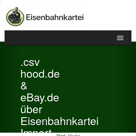
´
Toggle
Previous
Nex
navigati
.csv
hood.de
&
eBay.de
über
Eisenbahnkartei
Import
Start
Model