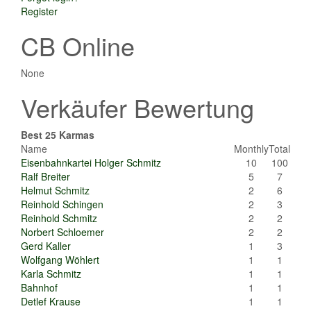
Register
CB Online
None
Verkäufer Bewertung
Best 25 Karmas
Name
Monthly
Total
Eisenbahnkartei Holger Schmitz
10
100
Ralf Breiter
5
7
Helmut Schmitz
2
6
Reinhold Schingen
2
3
Reinhold Schmitz
2
2
Norbert Schloemer
2
2
Gerd Kaller
1
3
Wolfgang Wöhlert
1
1
Karla Schmitz
1
1
Bahnhof
1
1
Detlef Krause
1
1