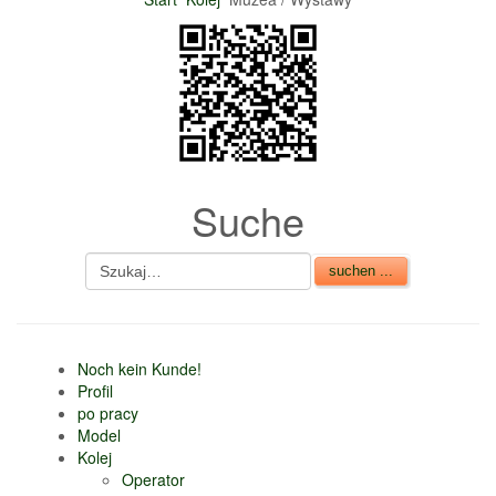
nur 6% vom
Verkaufsbetrag an
Gebühren je Inserat
Artikel
CSV Import
Suche
Noch kein Kunde!
Profil
po pracy
Model
Kolej
Operator