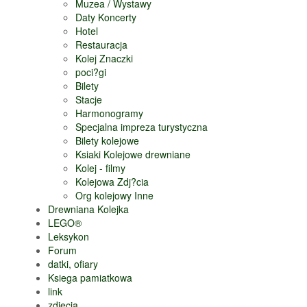
Muzea / Wystawy
Daty Koncerty
Hotel
Restauracja
Kolej Znaczki
poci?gi
Bilety
Stacje
Harmonogramy
Specjalna impreza turystyczna
Bilety kolejowe
Ksiaki Kolejowe drewniane
Kolej - filmy
Kolejowa Zdj?cia
Org kolejowy Inne
Drewniana Kolejka
LEGO®
Leksykon
Forum
datki, ofiary
Ksiega pamiatkowa
link
zdjecia