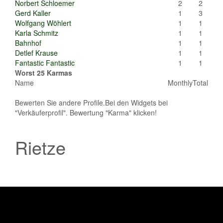
Norbert Schloemer
2
2
Gerd Kaller
1
3
Wolfgang Wöhlert
1
1
Karla Schmitz
1
1
Bahnhof
1
1
Detlef Krause
1
1
Fantastic Fantastic
1
1
Worst 25 Karmas
Name
Monthly
Total
Bewerten Sie andere Profile.Bei den Widgets bei
"Verkäuferprofil". Bewertung "Karma" klicken!
Rietze