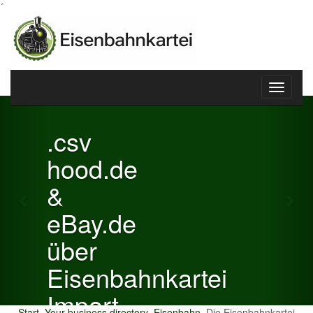
´
Toggle
Previous
Nex
navigati
.csv
hood.de
&
eBay.de
über
Eisenbahnkartei
Import
Start
Your business directory
Eisenbahn
Die Eisenbahnkartei