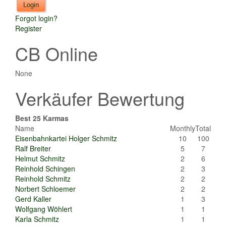
Forgot login?
Register
CB Online
None
Verkäufer Bewertung
Best 25 Karmas
Name
Monthly
Total
Eisenbahnkartei Holger Schmitz
10
100
Ralf Breiter
5
7
Helmut Schmitz
2
6
Reinhold Schingen
2
3
Reinhold Schmitz
2
2
Norbert Schloemer
2
2
Gerd Kaller
1
3
Wolfgang Wöhlert
1
1
Karla Schmitz
1
1