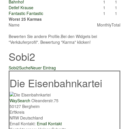
Bahnhof
1
1
Detlef Krause
1
1
Fantastic Fantastic
1
1
Worst 25 Karmas
Name
Monthly
Total
Bewerten Sie andere Profile.Bei den Widgets bei
"Verkäuferprofil". Bewertung "Karma" klicken!
Sobi2
Sobi2
Suche
Neuer Eintrag
Die Eisenbahnkartei
WaySearch
Oleanderstr.75
50127
Bergheim
Erftkreis
NRW
Deutschland
Email Kontakt:
Email Kontakt