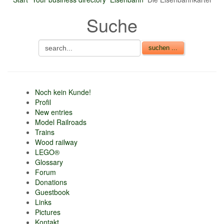
nur 6% vom
Suche
Verkaufsbetrag an
Gebühren je Inserat
Artikel
CSV Import
Noch kein Kunde!
Profil
New entries
Model Railroads
Trains
Wood railway
LEGO®
Glossary
Forum
Donations
Guestbook
Links
Pictures
Kontakt