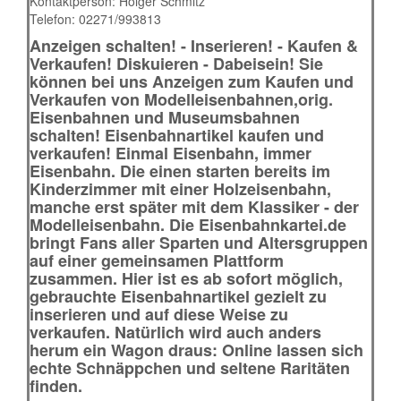
Kontaktperson:
Holger Schmitz
Telefon:
02271/993813
Anzeigen schalten! - Inserieren! - Kaufen &
Verkaufen!
Diskuieren - Dabeisein!
Sie
können bei uns Anzeigen zum Kaufen und
Verkaufen von Modelleisenbahnen,orig.
Eisenbahnen und Museumsbahnen
schalten!
Eisenbahnartikel kaufen und
verkaufen! Einmal Eisenbahn, immer
Eisenbahn. Die einen starten bereits im
Kinderzimmer mit einer Holzeisenbahn,
manche erst später mit dem Klassiker - der
Modelleisenbahn. Die Eisenbahnkartei.de
bringt Fans aller Sparten und Altersgruppen
auf einer gemeinsamen Plattform
zusammen. Hier ist es ab sofort möglich,
gebrauchte Eisenbahnartikel gezielt zu
inserieren und auf diese Weise zu
verkaufen. Natürlich wird auch anders
herum ein Wagon draus: Online lassen sich
echte Schnäppchen und seltene Raritäten
finden.