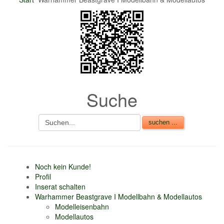
nur 6% vom
Verkaufsbetrag an
Gebühren je Inserat
Artikel
CSV Import
Suche
Noch kein Kunde!
Profil
Inserat schalten
Warhammer Beastgrave I Modellbahn & Modellautos
Modelleisenbahn
Modellautos