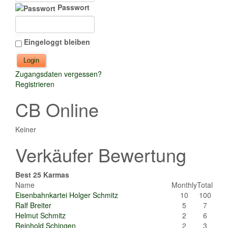
Passwort
Eingeloggt bleiben
Zugangsdaten vergessen?
Registrieren
CB Online
Keiner
Verkäufer Bewertung
Best 25 Karmas
Name
Monthly
Total
Eisenbahnkartei Holger Schmitz
10
100
Ralf Breiter
5
7
Helmut Schmitz
2
6
Reinhold Schingen
2
3