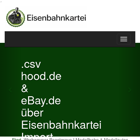
´
Toggle
Previous
Nex
navigati
.csv
hood.de
&
eBay.de
über
Eisenbahnkartei
Import
Start
Warhammer Beastgrave I Modellbahn & Modellautos